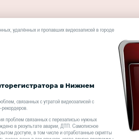
ных, удалённых и пропавших видеозаписей в городе
вторегистратора в Нижнем
блем, связанных с утратой видеозаписей с
-рекордеров.
ия проблем связанных с перезаписью нужных
еждено в результате аварии, ДТП. Самописное
крытом доступе, в том числе и отработанные скрипты
ть видео даже в тех случаях, когда другие программы